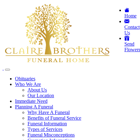
Home
Contact
Us
Send
Flower
Obituaries
Who We Are
About Us
Our Location
Immediate Need
Planning A Funeral
Why Have A Funeral
Benefits of Funeral Service
Funeral Information
Types of Services
Funeral Misconceptions